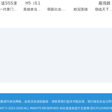
一代掌门（0.1折送SSS龙儿）H5
英雄来当家H5（0.1折）
萌新出击-H5
欧冠英雄
萌战天下（0.1折最强酋长
站数据均来自网络，如有涉及侵犯版权，请联系我们提供书面反馈，我们核实后会立即
GHT © 2015-2020 ALL RIGHTS RESERVED 本站资源来源于互联网
苏ICP1234567