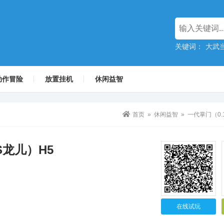
关键词：
大武
动作冒险
放置挂机
休闲益智
首页
»
休闲益智
» 一代掌门（0.
S龙儿）H5
在线试玩