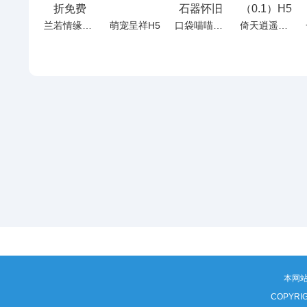
兰若情缘（0.05折免费版）H5
萌宠呈祥H5
口袋喵喵（0.1折石器怀旧版）H5
倚天逍遥录（0.1）H5
本网
COPYRI