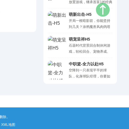
和建筑等级的道具，在竞争
放置游戏，继承首富1的经典
激烈的商业环境下，对抗金
玩法，开启全新猎偷机制，
）H5
融巨头，打造自己的商业帝
让你可以一夜暴富，偷取土
萌新出击-H5
国。
豪的资金，壮大自己的实
开局一根暗影箭，你能坚持
力。快进来开创属于自己的
到几关？涂鸦魔兽风肉鸽塔
事业，率领财团征战四方。
防小游戏，操作简单、策略
你将接受万人敬仰，邂逅那
性强，升级技能满屏清怪，
萌宠呈祥H5
个属于你的她/他。
你敢来挑战吗！
石器时代背景回合制休闲游
戏，轻松回合、宠物养成、
部落建造三合一。低压力佛
系体验，还原原始旷野的自
中职篮-全力以赴H5
在冒险。
空降到一只表现平平的球
队，化身球队经理，你要如
何排兵布阵，保住球队级
别？又将如何运筹帷幄，目
标直指联赛冠军？这一切，
都将在《中职篮：全力以
赴》中实现！ 官方赛事正版
授权，CBA球队全员入驻，
删除。
复刻CBA联赛球员数据，多
维度经营培养，快来打造属
8
XML地图