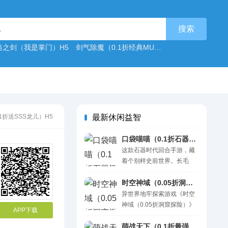
当之剑（我是掌门）H5
剑气除魔（0.1折经典MUD）H5
剑与盾（0.1
1折送SSS龙儿）H5
最新休闲益智
口袋喵喵（0.1折石器怀旧版）H5
这款石器时代回合手游，藏
着个别样史前世界。长毛
象、暴龙、飞龙在大陆游
荡，原始村落星罗棋布。 你
时空神域（0.05折洞窟探险）H5
以原始人身份成长，拉上伙
异世界地牢探索游戏《时空
伴闯遗迹、探洞穴。各色史
神域（0.05折洞窟探险）》
APP下载
前宠物能驯服，战斗中还能
神秘来袭！游戏整体画风神
进化成靠谱帮手。回合制对
秘而诡异，Roguelike玩法全
萌战天下（0.1折最强酋长）H5