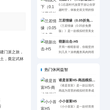
决讲究策略，得看双方实
新升级，九大技能树任君搭
0.1石器时代放置手游让你穿
力、宠物技能定战术，团队
配，符石组合变化出无限可
越时空，体验史前文明的惊
配合才是赢的关键。 一句
能！9种不同难度，800层超
奇！在原始世界中，你将狩
话：重返蛮荒史前时代，驯
大地牢洞穴随心探索，百种
猎、采集资源、建立部落，
兰若情缘（0.05折免费版）H5
服异兽主宰原始纪元！ 货
不同的怪物和BOSS，300多
与其他玩家交流合作或对
《兰若情缘（0.05折免费
币：钻石 充值比例：1:100
件随机属性的可收集装备，
抗。通过技术研发和战斗，
版）》是一款模拟经营美女
上线福利： 登录就送
20000+字的线索式剧情，还
打造强大的部落，征服野兽
主播进行卡牌养成的模拟人
VIP12：直接解锁顶级特
有更多独特有趣的玩法等你
和敌人。挑战丰富的任务，
生挂机类游戏。 真实模拟经
萌新出击-H5
权，起步即享..
发现！深入秘境，挑战精英
解锁新技能和装备，展现你
营各个超人气美女的直播
开局一根暗影箭，你能坚持
BOSS，找寻神秘宝藏，收
的智慧与勇气。在这个充满
建门派之旅，
间，从而白手起家成为一代
到几关？涂鸦魔兽风肉鸽塔
集传说套装！但是千万要注
危险和冒险的时代，你能否
富豪， 模拟人生投资的每一
防小游戏，操作简单、策略
土，奠定武林
意，..
成为部落的领袖，开创属于
步收益，不断买楼买地，创
性强，升级技能满屏清怪，
自己的文明辉煌？快来探索
业最终成为商业大亨。 游戏
你敢来挑战吗！
热门休闲益智
史前世界的奥秘吧！ 一句
中，玩家不断凭借各种人格
话：0.1折石器时代放置回合
魅力以及选择认识各个美女
谁是首富H5-商战模拟经营类
挂机手游 福利： 登入即送
为她们创立直播间，进行直
《谁是首富》是一款以现代
VIP..
播大秀，最终一步一步进行
商战为背景的模拟经营养成
卡牌养成，成为一代商业巨
类游戏。玩家可以通过投
鳄。游戏福利满满，等你来
资、商战、金融战争、宴会
小小首富H5
领取！！SSR美女秘书、豪
等玩法，获得提升人才能力
《小小首富》是一款经营类
车派对..