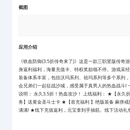
截图
应用介绍
《铁血防御(3.5折传奇来了)》这是一款三职竖版传
身返利福利，海量充值卡、特权奖励领不停。游戏采经
装备体系丰富，包括沃玛系列、祖玛系列等多个系列，
会兄弟们一起征战沙城，感受属于真男人的热血战斗! 一
说明： 永久3.5折！热血攻沙！ 上线福利： ★【永
务】送黄金圣斗士卡 ★【首充福利 】绝版装备 麻痹戒
满满! ★线下充值返利，元宝拿到手抽筋。线下活动礼