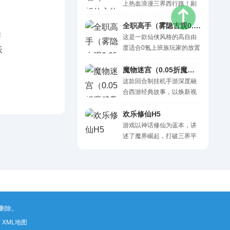
游戏画风独特，题材复古怀
上热血浪漫三界西行路！剔
战力。 一句话 0.1 折特权畅
旧，玩法和战斗方式别具一
除冗余套路，福利直白不玩
享，开局赠送 6000 代金
格。同时数百个各具特色的
虚。 创角直接解锁满级
全职高手（雾隐古观0.05折）H5
券，充值无限折返 游戏福
英雄，给你带来丰富新奇愉
VIP，特权开局直接拉满；七
这是一款仙侠风格的高自由
利..
快的游戏体验。主公快来加
天登录领取专属红颜与限定
度适合0氪上班族玩家的放置
入其中，成就你的王途霸业
称号，排面十足。每日在线
游戏，游戏内所有的商品都
吧。
稳定白嫖十连招募，抽奖可
可以白嫖，轻轻松松霸服当
魔物迷宫（0.05折魔武帝尊）H5
）H5
开出真充充值卡；组队围剿
大佬。全新版本开局就满v10
这款回合制挂机手游深度融
全民BOSS，神装高阶道具
秒升一百级+极品时装极品神
合西游经典故事，以焕新视
海量掉落。零压力开荒西
兵羽翼幻化+一千元无限制真
觉与趣味玩法打造沉浸式体
行，轻松集齐西游神将，快
充卡+二百灵玉，签到送十万
验。游戏采用萌趣 Q 版画风
欢乐修仙H5
意征战三界！ 一句话：上线
充值卡和灵玉，激活月卡还
塑造各路神仙角色，在保留
游戏以神话修仙为蓝本，讲
即享满级VIP，绮梦西游踏三
能双倍领取，登陆送无限装
经典形象神韵的同时完成全
述了魔界崛起，打破三界平
界！ 充值比例：1:500 充值
备抽奖，0元礼包海量送，百
新演绎，萌态十足又不失原
衡，欲想实现一统三界的野
货币：元宝 上线福利 ..
倍返利爽翻天!游戏中还有多
著韵味。极简挂机操作模式
心，人仙二界共同抗衡的故
种玩法，经典的副本玩法，
易上手、低门槛，让玩家无
事。魔界之王使用了上古魔
挑战成功道具领到手软!挑战
需繁琐操作，便能轻松沉浸
器，抑制了仙界之力，所有
首领，各路仙侠万人同台竞
三界冒险，自在畅游恢弘瑰
仙族都无法发挥最大仙力，
技!加入帮派与至交好..
丽的西游世界。 一句话：萌
需要在人界中寻找合适之人
删除。
翻西游路，轻松战三界 充值
修仙飞升为新一代仙族，才
比例：1:10 货币：仙玉 福利
可破解上古魔器之力，击溃
8
XML地图