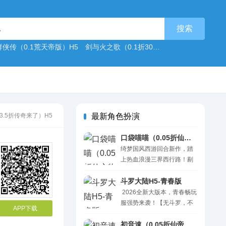
侠传（0.1荒天帝版）H5
剑与火之歌（0.1折30元买断代金券）H5
荣
3.5折传奇来了）H5
最新角色扮演
口袋喵喵（0.05折仙之物语）H5
绮梦国风西游回合新作，踏
上热血浪漫三界西行路！剔
除冗余套路，福利直白不玩
虚。 创角直接解锁满级
斗罗大陆H5-青春版
VIP，特权开局直接拉满；七
2026全新大版本，青春畅玩
天登录领取专属红颜与限定
服强势来袭！【无斗罗，不
APP下载
称号，排面十足。每日在线
青春】——经典武魂重燃归
稳定白嫖十连招募，抽奖可
来，公平开战一路封神！强
初音速（0.05折仙帝之路）H5