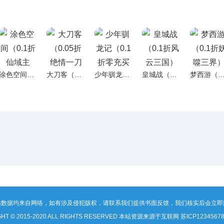
涂色空间（0.1折仙域主宰）H5
大刀客（0.05折绝情一刀买断版）H5
少年驯龙记（0.1折零充买断）H5
皇城战（0.1折风云三国）H5
梦西游（0.1折妖噬三界
站数据均来自网络，如有涉及侵犯版权，请联系我们提供书面反馈，我们核实后会立即
GHT © 2015-2020 ALL RIGHTS RESERVED 本站资源来源于互联网
苏ICP1234567