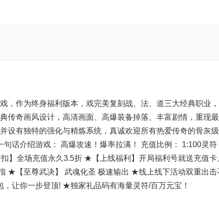
奇游戏，作为终身福利版本，戏完美复刻战、法、道三大经典职业
典传奇画风设计，高清画面、高爆装备掉落、丰富剧情，重现最
并设有独特的强化与精炼系统，真诚欢迎所有热爱传奇的骨灰级
句话介绍游戏： 高爆攻速！爆率拉满！ 充值比例： 1:100灵符
久折扣】全场充值永久3.5折 ★【上线福利】开局福利号就送充值卡
指 ★【至尊武决】 武魂化圣 极速输出 ★线上线下活动双重出
包，让你一步登顶! ★独家礼品码有海量灵符/百万元宝！