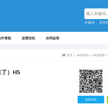
关键词：
辰东群
动作冒险
放置挂机
休闲益智
首页
»
角色扮演
» 铁血防御（
来了）H5
在线试玩