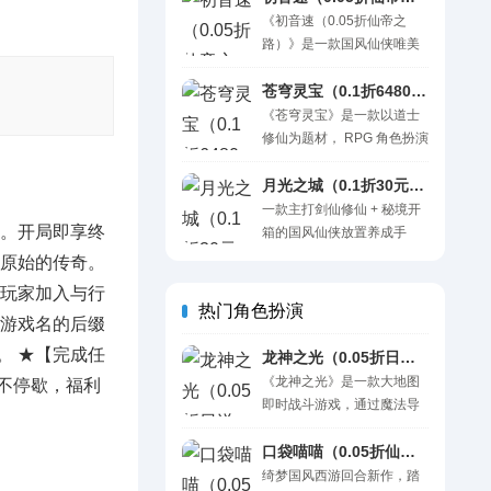
开出真充充值卡；组队围剿
势登场！ 游戏福利 ●超值福
《初音速（0.05折仙帝之
全民BOSS，神装高阶道具
利狂撒，开局直接领爆超值
路）》是一款国风仙侠唯美
海量掉落。零压力开荒西
福利狂撒，开局直接领爆 ●
修仙游戏，唯美画面，极致
行，轻松集齐西游神将，快
全新玩法首发，平民也能冲
体验！在游戏中你需要招募
苍穹灵宝（0.1折6480免费版）H5
意征战三界！ 一句话：上线
顶 ●经典武魂回归，情怀与
自己忠实宠物共同历练，不
《苍穹灵宝》是一款以道士
即享满级VIP，绮梦西游踏三
实战两不误 ●系统全面减
断迎接各种挑战，在降妖除
修仙为题材， RPG 角色扮演
界！ 充值比例：1:500 充值
负，轻装上阵更爽快 ●全系
魔中持续提升自己的仙位等
+休闲放置类的游戏。灵将神
货币：元宝 上线福利 ..
副本奖励升级，处处不白跑
级，直至进阶仙帝之路，畅
秘复苏，再现恐怖民俗与诡
月光之城（0.1折30元刷代金券）H5
享万人膜拜的超快感！此外
秘怪谈的诡谲冒险！开箱玩
一款主打剑仙修仙 + 秘境开
游戏倾心设置离线挂机，公
，。开局即享终
法再优化，挖宝摇井，铃铛
箱的国风仙侠放置养成手
平交易等系统，更有惊喜福
捉妖，解锁上百种奇珍异
游，以一剑戮天、问道飞升
原始的传奇。
利在游戏里等着你！ 游戏福
宝，助你在诡异横行的修仙
为核心世界观，唯美仙侠画
玩家加入与行
利： ★创角即送1000元充值
世界中，趣味修仙驱魔捉
风搭配华丽技能特效，构建
热门角色扮演
卡、法衣【江湖小侠】、羽
 游戏名的后缀
妖！ 一句话简介：0.1折英叔
浩瀚仙途大世界。游戏核心
翼【花蝶羽】、兵器【渊虹
抓鬼开箱免费版，每天赠送
主打开箱爆爽玩法，秘境探
。 ★【完成任
龙神之光（0.05折日送20000代充券）H5
剑】！ ★上线直升VIP10..
6480代金券 游戏特色 1、
宝、仙匣抽取即可随机解锁
《龙神之光》是一款大地图
击不停歇，福利
0.1折英叔抓鬼开箱免费版，
顶级神兵、上古法宝、稀有
即时战斗游戏，通过魔法导
每天赠送6480代金券（可
仙宠、神级时装与高阶功
引跨越时空，回到热血三
囤） 2、福利系统升级，赠
法，开箱高爆率，欧皇随手
国，招募传说猛将，建立不
口袋喵喵（0.05折仙之物语）H5
送代金超级加倍..
出绝版红装，告别枯燥刷本
世伟业，成就英雄传说。该
绮梦国风西游回合新作，踏
肝材料，指尖开箱快速飙升