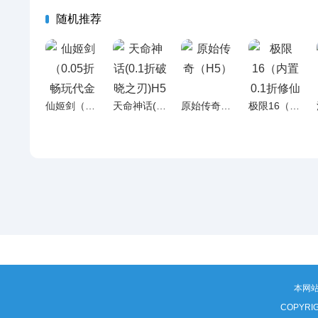
随机推荐
仙姬剑（0.05折畅玩代金版）H5
天命神话(0.1折破晓之刃)H5
原始传奇（H5）
极限16（内置0.1折修仙战妖王）H5
本网
COPYRI