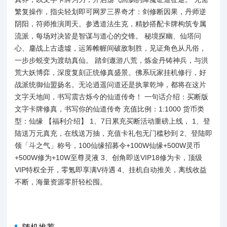
繁复操作，指尖轻划即可网罗三界奇才：剑修断因果，丹师逆
阴阳，符师推演周天。参透道法生克，精妙搭配卡牌构筑专属
流派，每场对决皆是智谋与道心的交锋。 秘境探幽、仙塔问
心、鏖战上古遗墟，运筹帷幄间破敌制胜，见证角色从凡俗，
一步步蜕变为渡劫真仙。 踏剑遨游八荒，炼金丹铸神兵，与洪
荒大妖博弈，深度复刻正统修真盛景。佛系玩家挂机修行，好
战派统御仙盟扬名。无论逍遥问道还是执掌乾坤，都将在这片
文字天地间，书写震古烁今的仙道传奇！ 一句话介绍：买断版
文字卡牌修真，书写你的仙道传奇 充值比例：1:1000 货币类
型：仙缘 【福利介绍】 1、7日累充买断活动重磅上线， 1、登
陆送万元真充，在线送万抽，充值卡礼包无门槛秒到 2、登陆即
领「斗之气」称号，100仙缘招募令+100W仙缘+500W灵币
+500W修为+10W至尊灵液 3、创角即送VIP18修为卡，顶级
VIP特权全开，零氪即享满V待遇 4、挂机自动推关，离线收益
不断，海量资源零肝轻松囤。