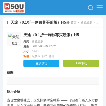
天途（0.1折一剑独尊买断版）H5
首页
»
角色扮演
» 天途（0.1折一剑独尊买断版）H5
天途（0.1折一剑独尊买断版）H5
分类：
角色扮演
更新：
2026-04-19 17:02
大小：
0 MB
标签：
经典IP
折扣
修仙
在线试玩
APP下载
截图
应用介绍
当现世尘嚣褪去，灵光撕裂时空帷幕 —— 你自都市踏入东方修
真界，以文字卡牌为刃，开启荡气回肠的降魔证道征途。 无需