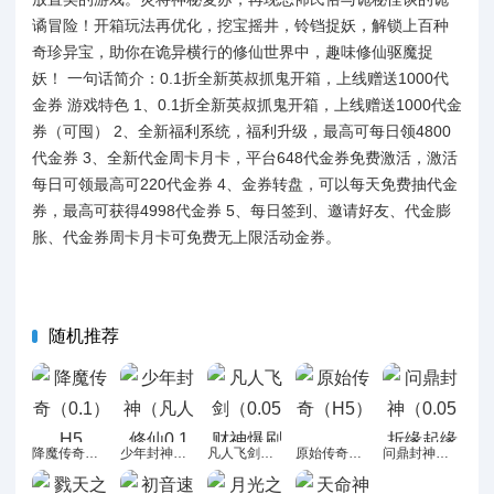
谲冒险！开箱玩法再优化，挖宝摇井，铃铛捉妖，解锁上百种
奇珍异宝，助你在诡异横行的修仙世界中，趣味修仙驱魔捉
妖！ 一句话简介：0.1折全新英叔抓鬼开箱，上线赠送1000代
金券 游戏特色 1、0.1折全新英叔抓鬼开箱，上线赠送1000代金
券（可囤） 2、全新福利系统，福利升级，最高可每日领4800
代金券 3、全新代金周卡月卡，平台648代金券免费激活，激活
每日可领最高可220代金券 4、金券转盘，可以每天免费抽代金
券，最高可获得4998代金券 5、每日签到、邀请好友、代金膨
胀、代金券周卡月卡可免费无上限活动金券。
随机推荐
降魔传奇（0.1）H5
少年封神（凡人修仙0.1折）
凡人飞剑（0.05财神爆刷版）H5
原始传奇（H5）
问鼎封神（0.05折缘起缘落）H5