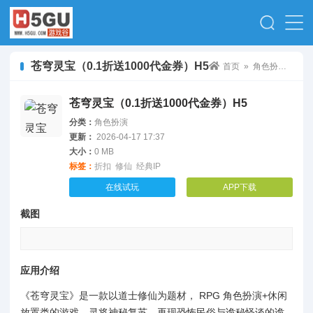
苍穹灵宝（0.1折送1000代金券）H5
首页
»
角色扮演
» 苍
苍穹灵宝（0.1折送1000代金券）H5
分类：
角色扮演
更新：
2026-04-17 17:37
大小：
0 MB
标签：
折扣
修仙
经典IP
在线试玩
APP下载
截图
应用介绍
《苍穹灵宝》是一款以道士修仙为题材， RPG 角色扮演+休闲
放置类的游戏。灵将神秘复苏，再现恐怖民俗与诡秘怪谈的诡